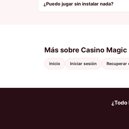
¿Puedo jugar sin instalar nada?
Más sobre Casino Magic 
Inicio
Iniciar sesión
Recuperar 
¿Todo 