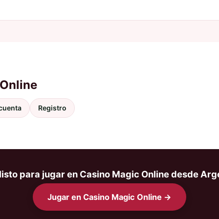
Online
cuenta
Registro
listo para jugar en Casino Magic Online desde Arg
Jugar en Casino Magic Online →