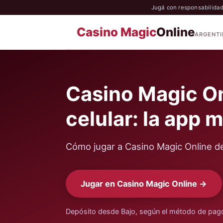
Jugá con responsabilidad.
Casino Magic
Online
ARGENTI
Casino Magic On
celular: la app m
Cómo jugar a Casino Magic Online des
Jugar en Casino Magic Online →
Depósito desde Bajo, según el método de pag