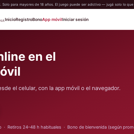
 Solo para mayores de 18 años. El juego puede ser adictivo — jugá solo lo que
Inicio
Registro
Bono
App móvil
Iniciar sesión
NA
line en el
óvil
de el celular, con la app móvil o el navegador.
o · Retiros 24–48 h habituales · Bono de bienvenida (según prom