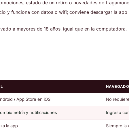
promociones, estado de un retiro o novedades de tragamon
o y funciona con datos o wifi; conviene descargar la app so
ervado a mayores de 18 años, igual que en la computadora.
IL
NAVEGADO
ndroid / App Store en iOS
No requiere
on biometría y notificaciones
Ingreso con
iza la app
Siempre la 