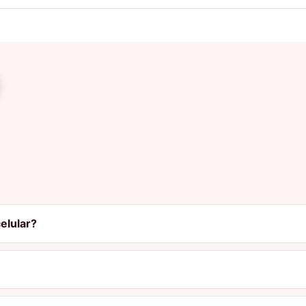
elular?